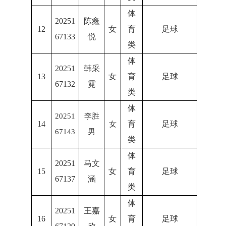
体
20251
陈鑫
12
女
育
足球
67133
悦
类
体
20251
韩采
13
女
育
足球
67132
霓
类
体
20251
李胜
14
育
足球
女
67143
男
类
体
20251
马文
15
女
育
足球
67137
涵
类
体
20251
王嘉
16
女
育
足球