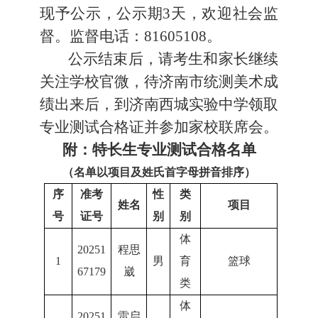
现
予
公示，公示期
3天，欢迎社会监
督
。
监督电话：
81605108。
公示结束后，请考生和家长继续
关注学校官微，待济南市统测美术成
绩出来后，
到济南西城实验中学
领取
专业测试合格证并参加家校联席会。
附：特长生专业测试合格名单
（名单以项目及姓氏首字母
拼音
排序）
序
准考
性
类
姓名
项目
号
证号
别
别
体
20251
程思
1
男
育
篮球
67179
崴
类
体
20251
雷启