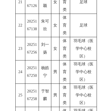
21
女
育
足球
67126
颖
类
体
20251
朱可
22
女
育
足球
67138
欣
类
体
羽毛球（医
20251
刘一
23
女
育
学中心校
67256
扬
类
区）
体
羽毛球（医
20251
杨皓
24
男
育
学中心校
67250
宁
类
区）
体
羽毛球（医
20251
于智
25
男
育
学中心校
67258
麟
类
区）
体
羽毛球（医