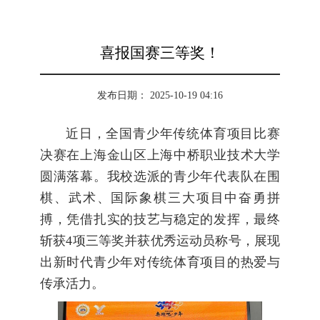
喜报国赛三等奖！
发布日期： 2025-10-19 04:16
近日，全国青少年传统体育项目比赛
决赛在上海金山区上海中桥职业技术大学
圆满落幕。我校选派的青少年代表队在围
棋、武术、国际象棋三大项目中奋勇拼
搏，凭借扎实的技艺与稳定的发挥，最终
斩获4项三等奖并获优秀运动员称号，展现
出新时代青少年对传统体育项目的热爱与
传承活力。